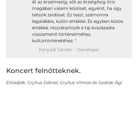
át az érzelmesig, sőt az érzelgősig őriz
magában valami közöset, egyénit, ha úgy
tetszik zsidósat. Ez teszi, számomra
legalábbis, külön értékké. És egyben közös
értékké. Hozzátartozik e táj évszázadra
visszamenő történelméhez,
kultúrtörténetéhez. "
Kányádi Sándor
- Developer
Koncert felnőtteknek.
Előadják: Gryllus Dániel, Gryllus Vilmos és Szalóki Ági