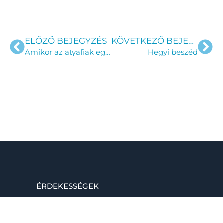
ELŐZŐ BEJEGYZÉS
KÖVETKEZŐ BEJEGYZÉS
Amikor az atyafiak együtt muzsikálnak (kettesben)
Hegyi beszéd
ÉRDEKESSÉGEK
Raktárkoncert
Kaláka póló