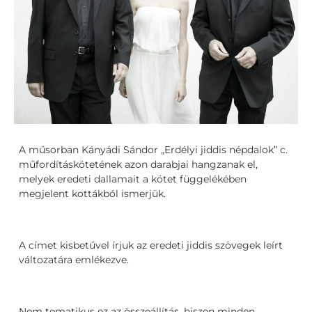
A műsorban Kányádi Sándor „Erdélyi jiddis népdalok” c.
műfordításkötetének azon darabjai hangzanak el,
melyek eredeti dallamait a kötet függelékében
megjelent kottákból ismerjük.
A címet kisbetűvel írjuk az eredeti jiddis szövegek leírt
változatára emlékezve.
Nem tematikus ez az összeállítás, hiszen minden