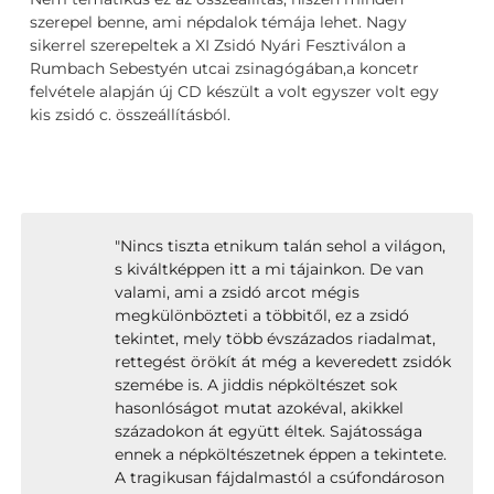
szerepel benne, ami népdalok témája lehet. Nagy
sikerrel szerepeltek a XI Zsidó Nyári Fesztiválon a
Rumbach Sebestyén utcai zsinagógában,a koncetr
felvétele alapján új CD készült a volt egyszer volt egy
kis zsidó c. összeállításból.
"Nincs tiszta etnikum talán sehol a világon,
s kiváltképpen itt a mi tájainkon. De van
valami, ami a zsidó arcot mégis
megkülönbözteti a többitől, ez a zsidó
tekintet, mely több évszázados riadalmat,
rettegést örökít át még a keveredett zsidók
szemébe is. A jiddis népköltészet sok
hasonlóságot mutat azokéval, akikkel
századokon át együtt éltek. Sajátossága
ennek a népköltészetnek éppen a tekintete.
A tragikusan fájdalmastól a csúfondároson