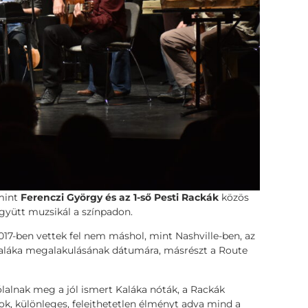
mint
Ferenczi György és az 1-ső Pesti Rackák
közös
együtt muzsikál a színpadon.
17-ben vettek fel nem máshol, mint Nashville-ben, az
Kaláka megalakulásának dátumára, másrészt a Route
alnak meg a jól ismert Kaláka nóták, a Rackák
, különleges, felejthetetlen élményt adva mind a