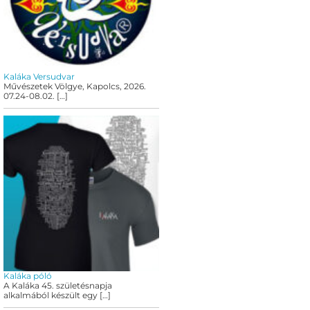
Kaláka Versudvar
Művészetek Völgye, Kapolcs, 2026.
07.24-08.02.
[…]
Kaláka póló
A Kaláka 45. születésnapja
alkalmából készült egy
[…]