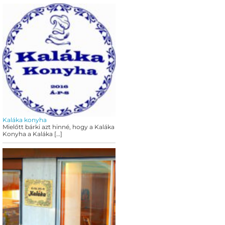
Kaláka konyha
Mielőtt bárki azt hinné, hogy a Kaláka
Konyha a Kaláka
[…]