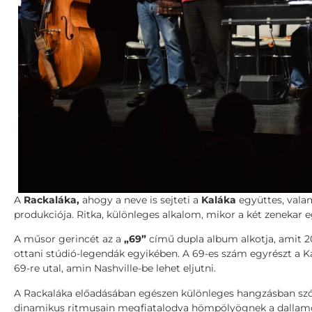
A
Rackaláka,
ahogy a neve is sejteti a
Kaláka
együttes, vala
produkciója. Ritka, különleges alkalom, mikor a két zenekar 
A műsor gerincét az a
„69”
című dupla album alkotja, amit 20
ottani stúdió-legendák egyikében. A 69-es szám egyrészt a 
69-re utal, amin Nashville-be lehet eljutni.
A Rackaláka előadásában egészen különleges hangzásban szól
dinamikus ritmusain megfiatalodva hömpölyögnek a dallamok