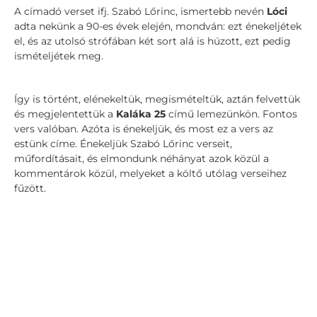
A címadó verset ifj. Szabó Lőrinc, ismertebb nevén
Lóci
adta nekünk a 90-es évek elején, mondván: ezt énekeljétek
el, és az utolsó strófában két sort alá is húzott, ezt pedig
ismételjétek meg.
Így is történt, elénekeltük, megismételtük, aztán felvettük
és megjelentettük a
Kaláka 25
című lemezünkön. Fontos
vers valóban. Azóta is énekeljük, és most ez a vers az
estünk címe. Énekeljük Szabó Lőrinc verseit,
műfordításait, és elmondunk néhányat azok közül a
kommentárok közül, melyeket a költő utólag verseihez
fűzött.