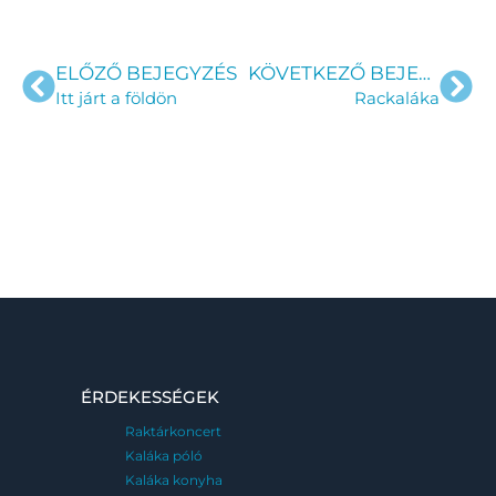
ELŐZŐ BEJEGYZÉS
KÖVETKEZŐ BEJEGYZÉS
Itt járt a földön
Rackaláka
ÉRDEKESSÉGEK
Raktárkoncert
Kaláka póló
Kaláka konyha