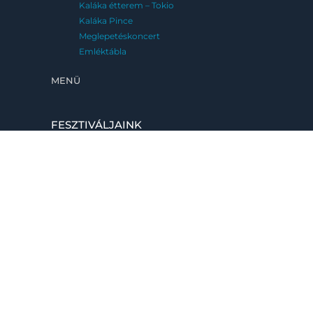
Kaláka étterem – Tokio
Kaláka Pince
Meglepetéskoncert
Emléktábla
MENÜ
FESZTIVÁLJAINK
Kaláka Fesztivál
Eger, 2026. június 25-28.
Fatemplom Fesztivál
Magyarföld, 2026. július 10-12.
Kaláka Versudvar
Művészetek Völgye, Kapolcs, 2026. 07.24-
08.02.