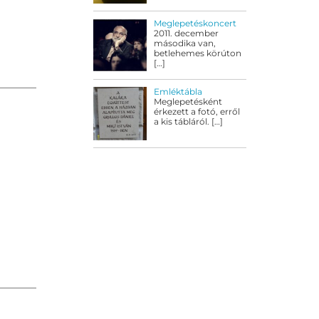
Meglepetéskoncert
2011. december
másodika van,
betlehemes körúton
[…]
Emléktábla
Meglepetésként
érkezett a fotó, erről
a kis tábláról.
[…]