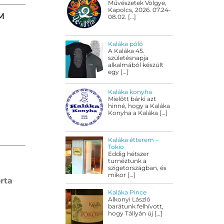
Művészetek Völgye,
Kapolcs, 2026. 07.24-
M
08.02.
[…]
Kaláka póló
A Kaláka 45.
születésnapja
alkalmából készült
egy
[…]
Kaláka konyha
Mielőtt bárki azt
hinné, hogy a Kaláka
Konyha a Kaláka
[…]
Kaláka étterem –
Tokio
Eddig hétszer
turnéztunk a
szigetországban, és
mikor
[…]
orta
Kaláka Pince
Alkonyi László
barátunk felhívott,
hogy Tállyán új
[…]