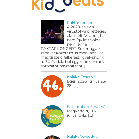
Raktárkoncert
A 2020-as év a
vírustól való rettegés
alatt telt. Viszont, ha
nem így lett volna
nem lenne
RAKTÁRKONCERT. Sok magyar
zenekar között mi is megkaptuk a
megtisztelő felkérést, igyekeztünk
az 50 év dalaiból egy reprezentatív
sorozatot összeállítani.
[…]
Kaláka Fesztivál
Eger, 2026. június 25-
28.
[…]
Fatemplom Fesztivál
Magyarföld, 2026.
július 10-12.
[…]
Kaláka Versudvar