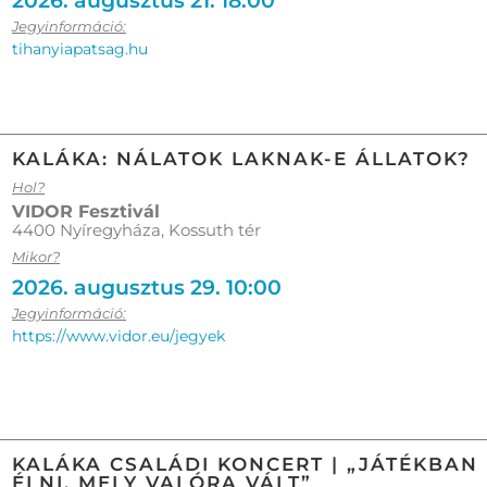
2026. augusztus 21. 18:00
Jegyinformáció:
tihanyiapatsag.hu
KALÁKA: NÁLATOK LAKNAK-E ÁLLATOK?
Hol?
VIDOR Fesztivál
4400 Nyíregyháza, Kossuth tér
Mikor?
2026. augusztus 29. 10:00
Jegyinformáció:
https://www.vidor.eu/jegyek
KALÁKA CSALÁDI KONCERT | „JÁTÉKBAN
ÉLNI, MELY VALÓRA VÁLT”