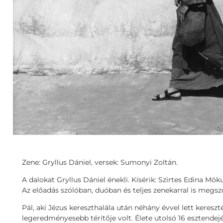
Zene: Gryllus Dániel, versek: Sumonyi Zoltán.
A dalokat Gryllus Dániel énekli. Kísérik: Szirtes Edina Mók
Az előadás szólóban, duóban és teljes zenekarral is megszó
Pál, aki Jézus kereszthalála után néhány évvel lett keresz
legeredményesebb térítője volt. Élete utolsó 16 esztendej