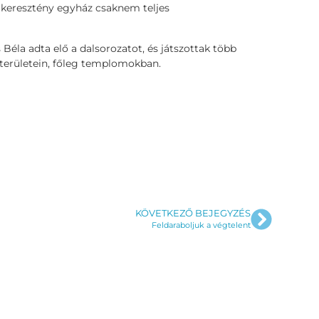
a keresztény egyház csaknem teljes
éla adta elő a dalsorozatot, és játszottak több
 területein, főleg templomokban.
KÖVETKEZŐ BEJEGYZÉS
Feldaraboljuk a végtelent