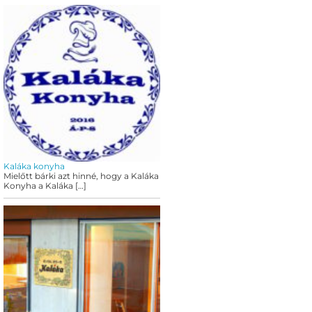
Kaláka konyha
Mielőtt bárki azt hinné, hogy a Kaláka
Konyha a Kaláka
[…]