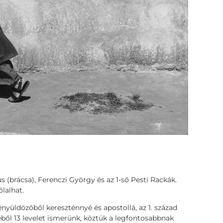
us (brácsa), Ferenczi György és az 1-ső Pesti Rackák.
lalhat.
tényüldözőből kereszténnyé és apostollá, az 1. század
éből 13 levelet ismerünk, köztük a legfontosabbnak