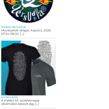
Kaláka Versudvar
Művészetek Völgye, Kapolcs, 2026.
07.24-08.02.
[…]
Kaláka póló
A Kaláka 45. születésnapja
alkalmából készült egy
[…]