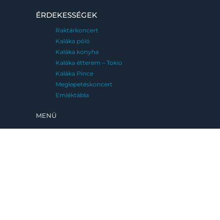
ÉRDEKESSÉGEK
Raktárkoncert
Kaláka póló
Kaláka konyha
Kaláka étterem – Tokio
Kaláka Pince
Meglepetéskoncert
Emléktábla
MENÜ
FESZTIVÁLJAINK
Kaláka Fesztivál
Eger, 2026. június 25-28.
Fatemplom Fesztivál
Magyarföld, 2026. július 10-12.
Kaláka Versudvar
Művészetek Völgye, Kapolcs, 2026. 07.24-
08.02.