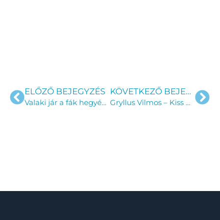
ELŐZŐ BEJEGYZÉS
KÖVETKEZŐ BEJEGYZÉS
Valaki jár a fák hegyén – Kányádi est
Gryllus Vilmos – Kiss Anna