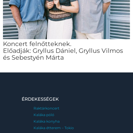
Koncert felnőtteknek.
Előadják: Gryllus Dániel, Gryllus Vilmos
és Sebestyén Márta
ÉRDEKESSÉGEK
Raktárkoncert
Kaláka póló
Kaláka konyha
Kaláka étterem – Tokio