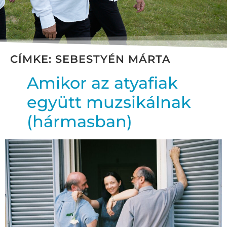
CÍMKE:
SEBESTYÉN MÁRTA
Amikor az atyafiak
együtt muzsikálnak
(hármasban)