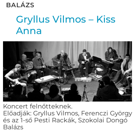
BALÁZS
Gryllus Vilmos – Kiss
Anna
Koncert felnőtteknek.
Előadják: Gryllus Vilmos, Ferenczi György
és az 1-ső Pesti Rackák, Szokolai Dongó
Balázs