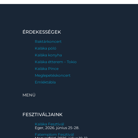
ÉRDEKESSÉGEK
Raktárkoncert
Kaláka póló
Kaláka konyha
Kaláka étterem – Tokio
Kaláka Pince
Meglepetéskoncert
Emléktábla
MENÜ
FESZTIVÁLJAINK
Kaláka Fesztivál
Eger, 2026. június 25-28.
Fatemplom Fesztivál