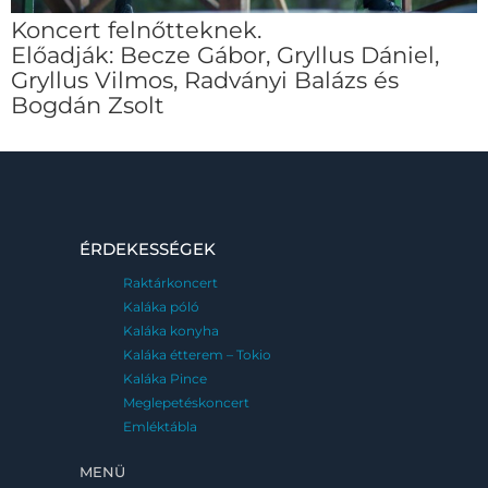
Koncert felnőtteknek.
Előadják: Becze Gábor, Gryllus Dániel,
Gryllus Vilmos, Radványi Balázs és
Bogdán Zsolt
ÉRDEKESSÉGEK
Raktárkoncert
Kaláka póló
Kaláka konyha
Kaláka étterem – Tokio
Kaláka Pince
Meglepetéskoncert
Emléktábla
MENÜ