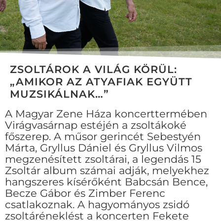
ZSOLTÁROK A VILÁG KÖRÜL:
„AMIKOR AZ ATYAFIAK EGYÜTT
MUZSIKÁLNAK…”
A Magyar Zene Háza koncerttermében
Virágvasárnap estéjén a zsoltákoké
főszerep. A műsor gerincét Sebestyén
Márta, Gryllus Dániel és Gryllus Vilmos
megzenésített zsoltárai, a legendás 15
Zsoltár album számai adják, melyekhez
hangszeres kísérőként Babcsán Bence,
Becze Gábor és Zimber Ferenc
csatlakoznak. A hagyományos zsidó
zsoltáréneklést a koncerten Fekete