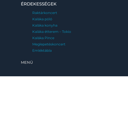
ÉRDEKESSÉGEK
Raktárkoncert
Kaláka póló
Kaláka konyha
Kaláka étterem – Tokio
Kaláka Pince
Meglepetéskoncert
Emléktábla
MENÜ
FESZTIVÁLJAINK
Kaláka Fesztivál
Eger, 2026. június 25-28.
Fatemplom Fesztivál
Magyarföld, 2026. július 10-12.
Kaláka Versudvar
Művészetek Völgye, Kapolcs, 2026. 07.24-
08.02.