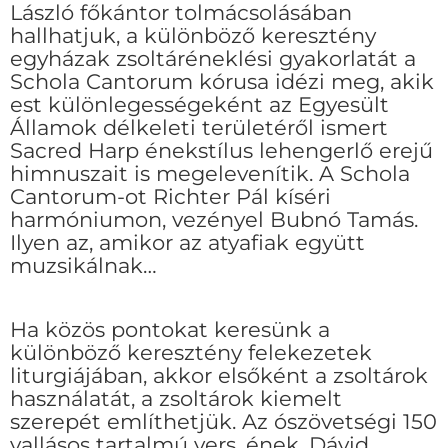
László főkántor tolmácsolásában
hallhatjuk, a különböző keresztény
egyházak zsoltáréneklési gyakorlatát a
Schola Cantorum kórusa idézi meg, akik
est különlegességeként az Egyesült
Államok délkeleti területéről ismert
Sacred Harp énekstílus lehengerlő erejű
himnuszait is megelevenítik. A Schola
Cantorum-ot Richter Pál kíséri
harmóniumon, vezényel Bubnó Tamás.
Ilyen az, amikor az atyafiak együtt
muzsikálnak…
Ha közös pontokat keresünk a
különböző keresztény felekezetek
liturgiájában, akkor elsőként a zsoltárok
használatát, a zsoltárok kiemelt
szerepét említhetjük. Az ószövetségi 150
vallásos tartalmú vers, ének, Dávid