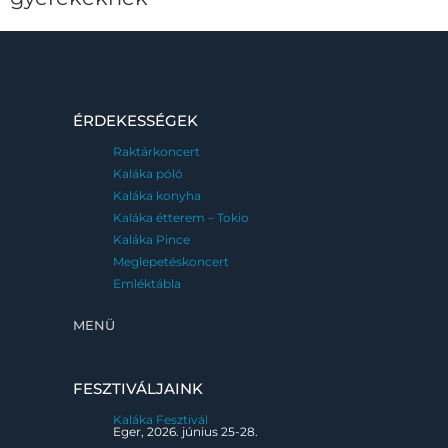
ÉRDEKESSÉGEK
Raktárkoncert
Kaláka póló
Kaláka konyha
Kaláka étterem – Tokio
Kaláka Pince
Meglepetéskoncert
Emléktábla
MENÜ
FESZTIVÁLJAINK
Kaláka Fesztivál
Eger, 2026. június 25-28.