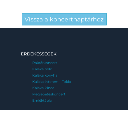
Vissza a koncertnaptárhoz
ÉRDEKESSÉGEK
Raktárkoncert
Kaláka póló
Kaláka konyha
Kaláka étterem – Tokio
Kaláka Pince
Meglepetéskoncert
Emléktábla
MENÜ