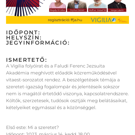
IDŐPONT:
HELYSZÍN:
JEGYINFORMÁCIÓ:
ISMERTETŐ:
A Vigilia folyóirat és a Faludi Ferenc Jezsuita
Akadémia meghívott előadók közreműködésével
vitaest-sorozatot rendez. A beszélgetések témája a
szeretet-igazság fogalompár és jelentéseik sokszor
nem is magától értetődő viszonya, kapcsolatrendszere.
Költők, szerzetesek, tudósok osztják meg belátásaikat,
kételyeiket egymással és a közönséggel.
Első este: Mi a szeretet?
Időpont: 2023. március 14. kedd, 18.00