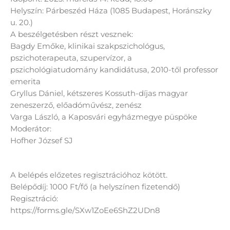
Helyszín: Párbeszéd Háza (1085 Budapest, Horánszky
u. 20.)
A beszélgetésben részt vesznek:
Bagdy Emőke, klinikai szakpszichológus,
pszichoterapeuta, szupervízor, a
pszichológiatudomány kandidátusa, 2010-től professor
emerita
Gryllus Dániel, kétszeres Kossuth-díjas magyar
zeneszerző, előadóművész, zenész
Varga László, a Kaposvári egyházmegye püspöke
Moderátor:
Hofher József SJ
A belépés előzetes regisztrációhoz kötött.
Belépődíj: 1000 Ft/fő (a helyszínen fizetendő)
Regisztráció:
https://forms.gle/SXw1ZoEe6ShZ2UDn8