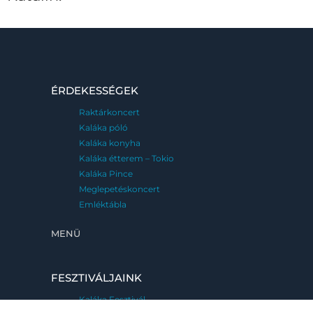
ÉRDEKESSÉGEK
Raktárkoncert
Kaláka póló
Kaláka konyha
Kaláka étterem – Tokio
Kaláka Pince
Meglepetéskoncert
Emléktábla
MENÜ
FESZTIVÁLJAINK
Kaláka Fesztivál
Eger, 2026. június 25-28.