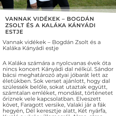
VANNAK VIDÉKEK – BOGDÁN
ZSOLT ÉS A KALÁKA KÁNYÁDI
ESTJE
Vannak vidékek – Bogdán Zsolt és a
Kaláka Kányádi estje
A Kaláka számára a nyolcvanas évek óta
nincs koncert Kányádi dal nélkül. Sándor
bácsi meghatározó atyai jóbarát lett az
életükben. Sok verset ajánlott, hogy dal
szülessék belőle, sokat utaztak együtt,
számtalan emléket, mondást, történetet
őriznek vele kapcsolatban. Elveszett
követ, Faragott versike, Valaki jár a fák
hegyén, Dél keresztje alatt, Két nyárfa,