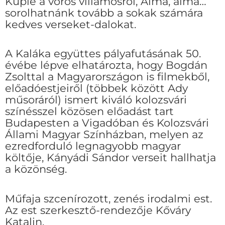
Kuplé a vörös villamosról, Alma, alma…
sorolhatnánk tovább a sokak számára
kedves verseket-dalokat.
A Kaláka együttes pályafutásának 50.
évébe lépve elhatározta, hogy Bogdán
Zsolttal a Magyarországon is filmekből,
előadóestjeiről (többek között Ady
műsoráról) ismert kiváló kolozsvári
színésszel közösen előadást tart
Budapesten a Vigadóban és Kolozsvári
Állami Magyar Színházban, melyen az
ezredforduló legnagyobb magyar
költője, Kányádi Sándor verseit hallhatja
a közönség.
Műfaja szcenírozott, zenés irodalmi est.
Az est szerkesztő-rendezője Kőváry
Katalin.