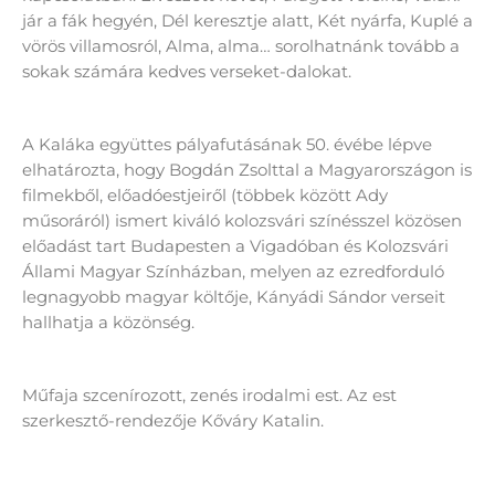
jár a fák hegyén, Dél keresztje alatt, Két nyárfa, Kuplé a
vörös villamosról, Alma, alma… sorolhatnánk tovább a
sokak számára kedves verseket-dalokat.
A Kaláka együttes pályafutásának 50. évébe lépve
elhatározta, hogy Bogdán Zsolttal a Magyarországon is
filmekből, előadóestjeiről (többek között Ady
műsoráról) ismert kiváló kolozsvári színésszel közösen
előadást tart Budapesten a Vigadóban és Kolozsvári
Állami Magyar Színházban, melyen az ezredforduló
legnagyobb magyar költője, Kányádi Sándor verseit
hallhatja a közönség.
Műfaja szcenírozott, zenés irodalmi est. Az est
szerkesztő-rendezője Kőváry Katalin.