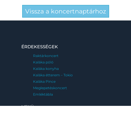
Vissza a koncertnaptárhoz
ÉRDEKESSÉGEK
Raktárkoncert
Kaláka póló
Kaláka konyha
Kaláka étterem – Tokio
Kaláka Pince
Meglepetéskoncert
Emléktábla
MENÜ
FESZTIVÁLJAINK