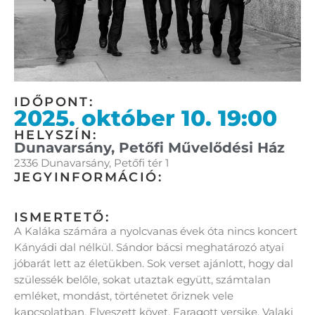
IDŐPONT:
2025. október 10. 19:00
HELYSZÍN:
Dunavarsány, Petőfi Művelődési Ház
2336 Dunavarsány, Petőfi tér 1
JEGYINFORMÁCIÓ:
ISMERTETŐ:
A Kaláka számára a nyolcvanas évek óta nincs koncert
Kányádi dal nélkül. Sándor bácsi meghatározó atyai
jóbarát lett az életükben. Sok verset ajánlott, hogy dal
szülessék belőle, sokat utaztak együtt, számtalan
emléket, mondást, történetet őriznek vele
kapcsolatban. Elveszett követ, Faragott versike, Valaki