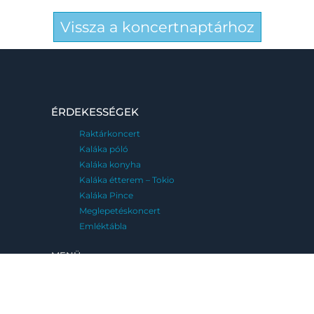
Vissza a koncertnaptárhoz
ÉRDEKESSÉGEK
Raktárkoncert
Kaláka póló
Kaláka konyha
Kaláka étterem – Tokio
Kaláka Pince
Meglepetéskoncert
Emléktábla
MENÜ
FESZTIVÁLJAINK