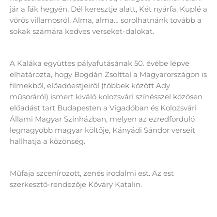
jár a fák hegyén, Dél keresztje alatt, Két nyárfa, Kuplé a
vörös villamosról, Alma, alma… sorolhatnánk tovább a
sokak számára kedves verseket-dalokat.
A Kaláka együttes pályafutásának 50. évébe lépve
elhatározta, hogy Bogdán Zsolttal a Magyarországon is
filmekből, előadóestjeiről (többek között Ady
műsoráról) ismert kiváló kolozsvári színésszel közösen
előadást tart Budapesten a Vigadóban és Kolozsvári
Állami Magyar Színházban, melyen az ezredforduló
legnagyobb magyar költője, Kányádi Sándor verseit
hallhatja a közönség.
Műfaja szcenírozott, zenés irodalmi est. Az est
szerkesztő-rendezője Kőváry Katalin.