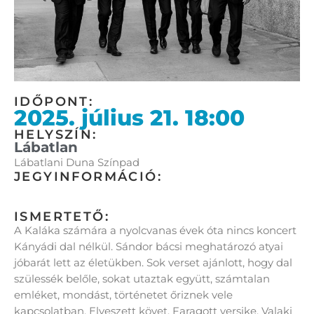
IDŐPONT:
2025. július 21. 18:00
HELYSZÍN:
Lábatlan
Lábatlani Duna Színpad
JEGYINFORMÁCIÓ:
ISMERTETŐ:
A Kaláka számára a nyolcvanas évek óta nincs koncert
Kányádi dal nélkül. Sándor bácsi meghatározó atyai
jóbarát lett az életükben. Sok verset ajánlott, hogy dal
szülessék belőle, sokat utaztak együtt, számtalan
emléket, mondást, történetet őriznek vele
kapcsolatban. Elveszett követ, Faragott versike, Valaki