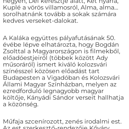
hegyén, Dél keresztje alatt, Két nyárfa,
Kuplé a vörös villamosról, Alma, alma…
sorolhatnánk tovább a sokak számára
kedves verseket-dalokat.
A Kaláka együttes pályafutásának 50.
évébe lépve elhatározta, hogy Bogdán
Zsolttal a Magyarországon is filmekből,
előadóestjeiről (többek között Ady
műsoráról) ismert kiváló kolozsvári
színésszel közösen előadást tart
Budapesten a Vigadóban és Kolozsvári
Állami Magyar Színházban, melyen az
ezredforduló legnagyobb magyar
költője, Kányádi Sándor verseit hallhatja
a közönség.
Műfaja szcenírozott, zenés irodalmi est.
Az est szerkesztő-rendezője Kőváry