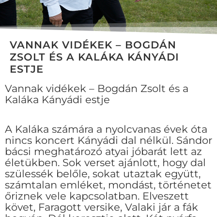
VANNAK VIDÉKEK – BOGDÁN
ZSOLT ÉS A KALÁKA KÁNYÁDI
ESTJE
Vannak vidékek – Bogdán Zsolt és a
Kaláka Kányádi estje
A Kaláka számára a nyolcvanas évek óta
nincs koncert Kányádi dal nélkül. Sándor
bácsi meghatározó atyai jóbarát lett az
életükben. Sok verset ajánlott, hogy dal
szülessék belőle, sokat utaztak együtt,
számtalan emléket, mondást, történetet
őriznek vele kapcsolatban. Elveszett
követ, Faragott versike, Valaki jár a fák