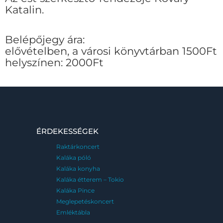
Katalin.
Belépőjegy ára:
elővételben, a városi könyvtárban 1500Ft
helyszínen: 2000Ft
ÉRDEKESSÉGEK
Raktárkoncert
Kaláka póló
Kaláka konyha
Kaláka étterem – Tokio
Kaláka Pince
Meglepetéskoncert
Emléktábla