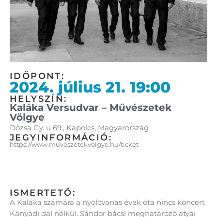
IDŐPONT:
2024. július 21. 19:00
HELYSZÍN:
Kaláka Versudvar – Művészetek
Völgye
Dózsa Gy. u 69., Kapolcs, Magyarország
JEGYINFORMÁCIÓ:
https://www.muveszetekvolgye.hu/ticket
ISMERTETŐ:
A Kaláka számára a nyolcvanas évek óta nincs koncert
Kányádi dal nélkül. Sándor bácsi meghatározó atyai