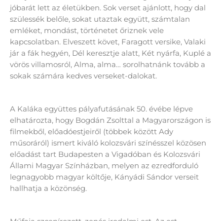
jóbarát lett az életükben. Sok verset ajánlott, hogy dal
szülessék belőle, sokat utaztak együtt, számtalan
emléket, mondást, történetet őriznek vele
kapcsolatban. Elveszett követ, Faragott versike, Valaki
jár a fák hegyén, Dél keresztje alatt, Két nyárfa, Kuplé a
vörös villamosról, Alma, alma… sorolhatnánk tovább a
sokak számára kedves verseket-dalokat.
A Kaláka együttes pályafutásának 50. évébe lépve
elhatározta, hogy Bogdán Zsolttal a Magyarországon is
filmekből, előadóestjeiről (többek között Ady
műsoráról) ismert kiváló kolozsvári színésszel közösen
előadást tart Budapesten a Vigadóban és Kolozsvári
Állami Magyar Színházban, melyen az ezredforduló
legnagyobb magyar költője, Kányádi Sándor verseit
hallhatja a közönség.