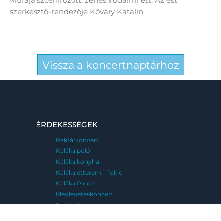
Műfaja szcenírozott, zenés irodalmi est. Az est
szerkesztő-rendezője Kőváry Katalin.
Vissza a koncertnaptárhoz
ÉRDEKESSÉGEK
Raktárkoncert
Kaláka póló
Kaláka konyha
Kaláka étterem – Tokio
Kaláka Pince
Meglepetéskoncert
Emléktábla