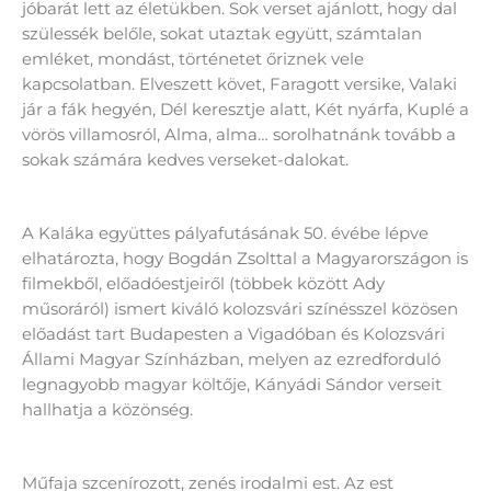
jóbarát lett az életükben. Sok verset ajánlott, hogy dal
szülessék belőle, sokat utaztak együtt, számtalan
emléket, mondást, történetet őriznek vele
kapcsolatban. Elveszett követ, Faragott versike, Valaki
jár a fák hegyén, Dél keresztje alatt, Két nyárfa, Kuplé a
vörös villamosról, Alma, alma… sorolhatnánk tovább a
sokak számára kedves verseket-dalokat.
A Kaláka együttes pályafutásának 50. évébe lépve
elhatározta, hogy Bogdán Zsolttal a Magyarországon is
filmekből, előadóestjeiről (többek között Ady
műsoráról) ismert kiváló kolozsvári színésszel közösen
előadást tart Budapesten a Vigadóban és Kolozsvári
Állami Magyar Színházban, melyen az ezredforduló
legnagyobb magyar költője, Kányádi Sándor verseit
hallhatja a közönség.
Műfaja szcenírozott, zenés irodalmi est. Az est