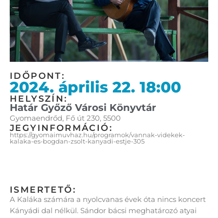
IDŐPONT:
2024. április 22. 18:00
HELYSZÍN:
Határ Győző Városi Könyvtár
Gyomaendrőd, Fő út 230, 5500
JEGYINFORMÁCIÓ:
https://gyomaimuvhaz.hu/programok/vannak-videkek-
kalaka-es-bogdan-zsolt-kanyadi-estje-305
ISMERTETŐ:
A Kaláka számára a nyolcvanas évek óta nincs koncert
Kányádi dal nélkül. Sándor bácsi meghatározó atyai