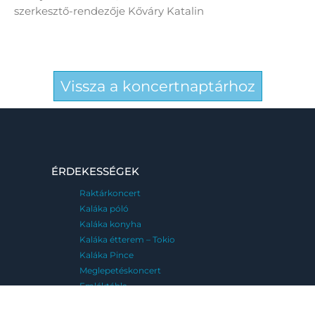
szerkesztő-rendezője Kőváry Katalin
Vissza a koncertnaptárhoz
ÉRDEKESSÉGEK
Raktárkoncert
Kaláka póló
Kaláka konyha
Kaláka étterem – Tokio
Kaláka Pince
Meglepetéskoncert
Emléktábla