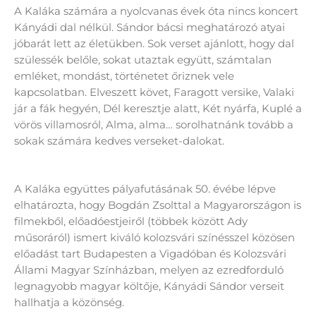
A Kaláka számára a nyolcvanas évek óta nincs koncert
Kányádi dal nélkül. Sándor bácsi meghatározó atyai
jóbarát lett az életükben. Sok verset ajánlott, hogy dal
szülessék belőle, sokat utaztak együtt, számtalan
emléket, mondást, történetet őriznek vele
kapcsolatban. Elveszett követ, Faragott versike, Valaki
jár a fák hegyén, Dél keresztje alatt, Két nyárfa, Kuplé a
vörös villamosról, Alma, alma… sorolhatnánk tovább a
sokak számára kedves verseket-dalokat.
A Kaláka együttes pályafutásának 50. évébe lépve
elhatározta, hogy Bogdán Zsolttal a Magyarországon is
filmekből, előadóestjeiről (többek között Ady
műsoráról) ismert kiváló kolozsvári színésszel közösen
előadást tart Budapesten a Vigadóban és Kolozsvári
Állami Magyar Színházban, melyen az ezredforduló
legnagyobb magyar költője, Kányádi Sándor verseit
hallhatja a közönség.