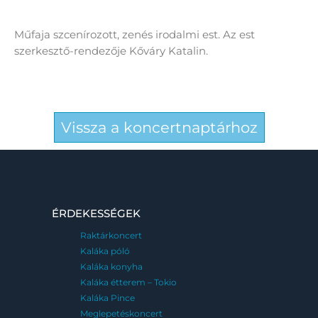
Műfaja szcenírozott, zenés irodalmi est. Az est
szerkesztő-rendezője Kőváry Katalin.
Vissza a koncertnaptárhoz
ÉRDEKESSÉGEK
Raktárkoncert
Kaláka póló
Kaláka konyha
Kaláka étterem – Tokio
Kaláka Pince
Meglepetéskoncert