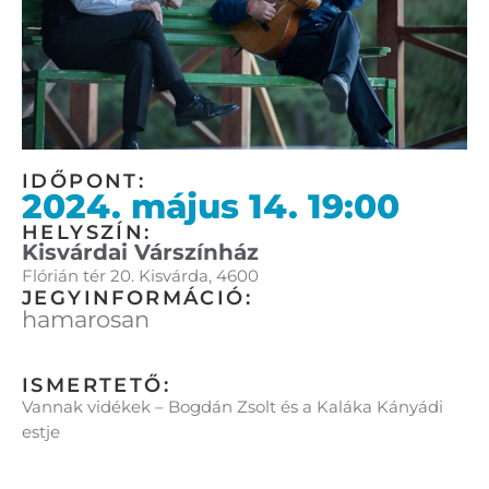
IDŐPONT:
2024. május 14. 19:00
HELYSZÍN:
Kisvárdai Várszínház
Flórián tér 20. Kisvárda, 4600
JEGYINFORMÁCIÓ:
hamarosan
ISMERTETŐ:
Vannak vidékek – Bogdán Zsolt és a Kaláka Kányádi
estje