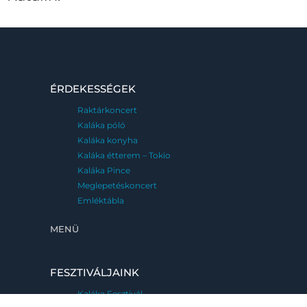
ÉRDEKESSÉGEK
Raktárkoncert
Kaláka póló
Kaláka konyha
Kaláka étterem – Tokio
Kaláka Pince
Meglepetéskoncert
Emléktábla
MENÜ
FESZTIVÁLJAINK
Kaláka Fesztivál
Eger, 2026. június 25-28.