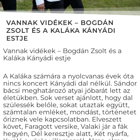
VANNAK VIDÉKEK – BOGDÁN
ZSOLT ÉS A KALÁKA KÁNYÁDI
ESTJE
Vannak vidékek – Bogdán Zsolt és a
Kaláka Kányádi estje
A Kaláka számára a nyolcvanas évek óta
nincs koncert Kányádi dal nélkül. Sándor
bácsi meghatározó atyai jóbarát lett az
életükben. Sok verset ajánlott, hogy dal
szülessék belőle, sokat utaztak együtt,
számtalan emléket, mondást, történetet
őriznek vele kapcsolatban. Elveszett
követ, Faragott versike, Valaki jár a fák
hegyén, Dél keresztje alatt, Két nyárfa,