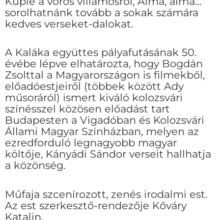
Kuplé a vörös villamosról, Alma, alma…
sorolhatnánk tovább a sokak számára
kedves verseket-dalokat.
A Kaláka együttes pályafutásának 50.
évébe lépve elhatározta, hogy Bogdán
Zsolttal a Magyarországon is filmekből,
előadóestjeiről (többek között Ady
műsoráról) ismert kiváló kolozsvári
színésszel közösen előadást tart
Budapesten a Vigadóban és Kolozsvári
Állami Magyar Színházban, melyen az
ezredforduló legnagyobb magyar
költője, Kányádi Sándor verseit hallhatja
a közönség.
Műfaja szcenírozott, zenés irodalmi est.
Az est szerkesztő-rendezője Kőváry
Katalin.