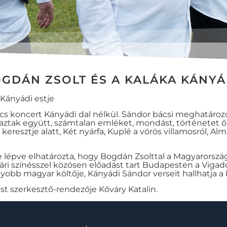
GDÁN ZSOLT ÉS A KALÁKA KÁNYÁ
Kányádi estje
s koncert Kányádi dal nélkül. Sándor bácsi meghatározó 
utaztak együtt, számtalan emléket, mondást, történetet ő
él keresztje alatt, Két nyárfa, Kuplé a vörös villamosról, 
 lépve elhatározta, hogy Bogdán Zsolttal a Magyarországo
vári színésszel közösen előadást tart Budapesten a Vigad
obb magyar költője, Kányádi Sándor verseit hallhatja a
est szerkesztő-rendezője Kőváry Katalin.