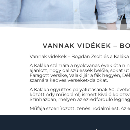
VANNAK VIDÉKEK – BO
Vannak vidékek – Bogdán Zsolt és a Kaláka 
A Kaláka számára a nyolcvanas évek óta ninc
ajánlott, hogy dal szülessék belőle, sokat 
Faragott versike, Valaki jár a fák hegyén, D
számára kedves verseket-dalokat.
A Kaláka együttes pályafutásának 50. évébe
között Ady műsoráról) ismert kiváló kolozs
Színházban, melyen az ezredforduló legnagy
Műfaja szcenírozott, zenés irodalmi est. Az 