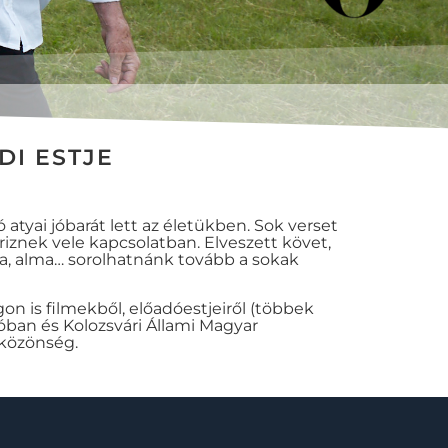
DI ESTJE
atyai jóbarát lett az életükben. Sok verset
riznek vele kapcsolatban. Elveszett követ,
Alma, alma… sorolhatnánk tovább a sokak
n is filmekből, előadóestjeiről (többek
óban és Kolozsvári Állami Magyar
 közönség.