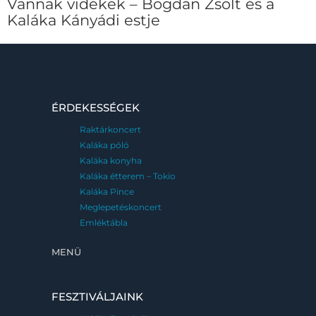
Vannak vidékek – Bogdán Zsolt és a
Kaláka Kányádi estje
ÉRDEKESSÉGEK
Raktárkoncert
Kaláka póló
Kaláka konyha
Kaláka étterem – Tokio
Kaláka Pince
Meglepetéskoncert
Emléktábla
MENÜ
FESZTIVÁLJAINK