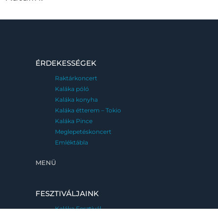
ÉRDEKESSÉGEK
Raktárkoncert
Kaláka póló
Kaláka konyha
Kaláka étterem – Tokio
Kaláka Pince
Meglepetéskoncert
Emléktábla
MENÜ
FESZTIVÁLJAINK
Kaláka Fesztivál
Eger, 2026. június 25-28.