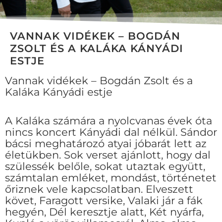
VANNAK VIDÉKEK – BOGDÁN
ZSOLT ÉS A KALÁKA KÁNYÁDI
ESTJE
Vannak vidékek – Bogdán Zsolt és a
Kaláka Kányádi estje
A Kaláka számára a nyolcvanas évek óta
nincs koncert Kányádi dal nélkül. Sándor
bácsi meghatározó atyai jóbarát lett az
életükben. Sok verset ajánlott, hogy dal
szülessék belőle, sokat utaztak együtt,
számtalan emléket, mondást, történetet
őriznek vele kapcsolatban. Elveszett
követ, Faragott versike, Valaki jár a fák
hegyén, Dél keresztje alatt, Két nyárfa,