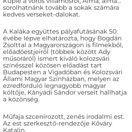
Kuplé a vörös villamosról, Alma, alma…
sorolhatnánk tovább a sokak számára
kedves verseket-dalokat.
A Kaláka együttes pályafutásának 50.
évébe lépve elhatározta, hogy Bogdán
Zsolttal a Magyarországon is filmekből,
előadóestjeiről (többek között Ady
műsoráról) ismert kiváló kolozsvári
színésszel közösen előadást tart
Budapesten a Vigadóban és Kolozsvári
Állami Magyar Színházban, melyen az
ezredforduló legnagyobb magyar
költője, Kányádi Sándor verseit hallhatja
a közönség.
Műfaja szcenírozott, zenés irodalmi est.
Az est szerkesztő-rendezője Kőváry
Katalin.