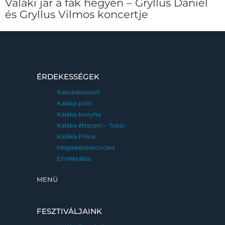
Valaki jár a fák hegyén – Gryllus Dániel
és Gryllus Vilmos koncertje
ÉRDEKESSÉGEK
Raktárkoncert
Kaláka póló
Kaláka konyha
Kaláka étterem – Tokio
Kaláka Pince
Meglepetéskoncert
Emléktábla
MENÜ
FESZTIVÁLJAINK