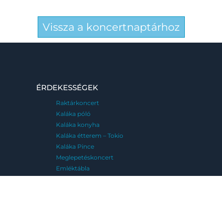
Vissza a koncertnaptárhoz
ÉRDEKESSÉGEK
Raktárkoncert
Kaláka póló
Kaláka konyha
Kaláka étterem – Tokio
Kaláka Pince
Meglepetéskoncert
Emléktábla
MENÜ
FESZTIVÁLJAINK