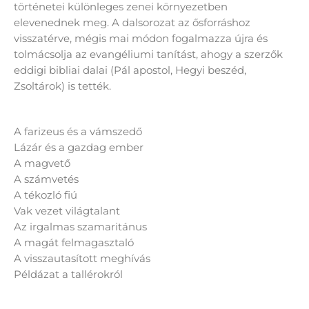
történetei különleges zenei környezetben
elevenednek meg. A dalsorozat az ősforráshoz
visszatérve, mégis mai módon fogalmazza újra és
tolmácsolja az evangéliumi tanítást, ahogy a szerzők
eddigi bibliai dalai (Pál apostol, Hegyi beszéd,
Zsoltárok) is tették.
A farizeus és a vámszedő
Lázár és a gazdag ember
A magvető
A számvetés
A tékozló fiú
Vak vezet világtalant
Az irgalmas szamaritánus
A magát felmagasztaló
A visszautasított meghívás
Példázat a tallérokról