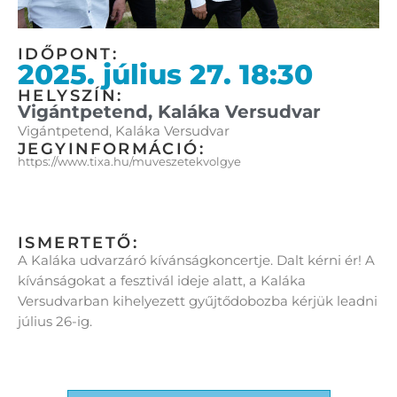
IDŐPONT:
2025. július 27. 18:30
HELYSZÍN:
Vigántpetend, Kaláka Versudvar
Vigántpetend, Kaláka Versudvar
JEGYINFORMÁCIÓ:
https://www.tixa.hu/muveszetekvolgye
ISMERTETŐ:
A Kaláka udvarzáró kívánságkoncertje. Dalt kérni ér! A
kívánságokat a fesztivál ideje alatt, a Kaláka
Versudvarban kihelyezett gyűjtődobozba kérjük leadni
július 26-ig.