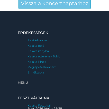
Vissza a koncertnaptárhoz
ÉRDEKESSÉGEK
Raktárkoncert
Kaláka póló
Kaláka konyha
Kaláka étterem – Tokio
Kaláka Pince
Meglepetéskoncert
Emléktábla
MENÜ
FESZTIVÁLJAINK
Kaláka Fesztivál
Eger, 2026. június 25-28.