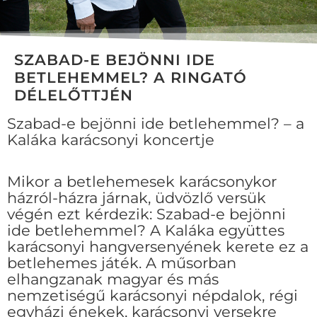
SZABAD-E BEJÖNNI IDE
BETLEHEMMEL? A RINGATÓ
DÉLELŐTTJÉN
Szabad-e bejönni ide betlehemmel? – a
Kaláka karácsonyi koncertje
Mikor a betlehemesek karácsonykor
házról-házra járnak, üdvözlő versük
végén ezt kérdezik: Szabad-e bejönni
ide betlehemmel? A Kaláka együttes
karácsonyi hangversenyének kerete ez a
betlehemes játék. A műsorban
elhangzanak magyar és más
nemzetiségű karácsonyi népdalok, régi
egyházi énekek, karácsonyi versekre