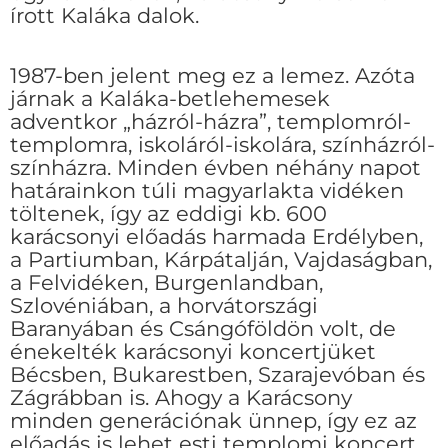
írott Kaláka dalok.
1987-ben jelent meg ez a lemez. Azóta
járnak a Kaláka-betlehemesek
adventkor „házról-házra”, templomról-
templomra, iskoláról-iskolára, színházról-
színházra. Minden évben néhány napot
határainkon túli magyarlakta vidéken
töltenek, így az eddigi kb. 600
karácsonyi előadás harmada Erdélyben,
a Partiumban, Kárpátalján, Vajdaságban,
a Felvidéken, Burgenlandban,
Szlovéniában, a horvátországi
Baranyában és Csángóföldön volt, de
énekelték karácsonyi koncertjüket
Bécsben, Bukarestben, Szarajevóban és
Zágrábban is. Ahogy a Karácsony
minden generációnak ünnep, így ez az
előadás is lehet esti templomi koncert,