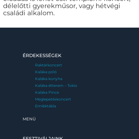
délelőtti gyerekműsor, vagy hétvégi
családi alkalom.
ÉRDEKESSÉGEK
Raktárkoncert
Kaláka póló
Kaláka konyha
Kaláka étterem – Tokio
Kaláka Pince
Meglepetéskoncert
Emléktábla
MENÜ
FESZTIVÁLJAINK