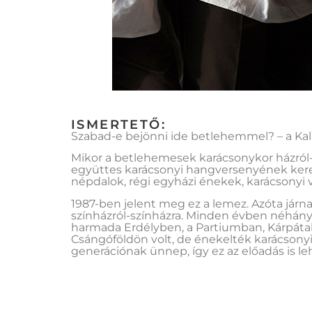
ISMERTETŐ:
Szabad-e bejönni ide betlehemmel? – a Kal
Mikor a betlehemesek karácsonykor házról-
együttes karácsonyi hangversenyének ker
népdalok, régi egyházi énekek, karácsonyi v
1987-ben jelent meg ez a lemez. Azóta járn
színházról-színházra. Minden évben néhány 
harmada Erdélyben, a Partiumban, Kárpátal
Csángóföldön volt, de énekelték karácsony
generációnak ünnep, így ez az előadás is le