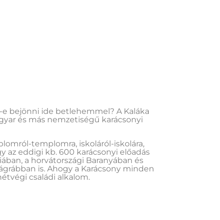
d-e bejönni ide betlehemmel? A Kaláka
gyar és más nemzetiségű karácsonyi
lomról-templomra, iskoláról-iskolára,
y az eddigi kb. 600 karácsonyi előadás
iában, a horvátországi Baranyában és
Zágrábban is. Ahogy a Karácsony minden
étvégi családi alkalom.