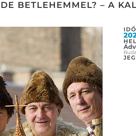
IDE BETLEHEMMEL? – A KA
ID
202
HEL
Ádv
Budap
JE