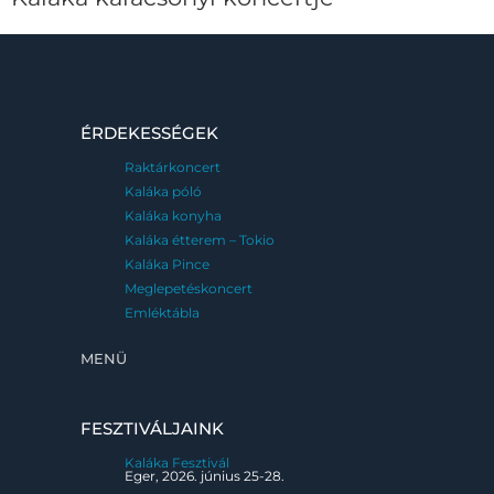
ÉRDEKESSÉGEK
Raktárkoncert
Kaláka póló
Kaláka konyha
Kaláka étterem – Tokio
Kaláka Pince
Meglepetéskoncert
Emléktábla
MENÜ
FESZTIVÁLJAINK
Kaláka Fesztivál
Eger, 2026. június 25-28.