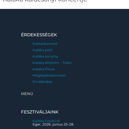
ÉRDEKESSÉGEK
Raktárkoncert
Kaláka póló
Kaláka konyha
Kaláka étterem – Tokio
Kaláka Pince
Meglepetéskoncert
Emléktábla
MENÜ
FESZTIVÁLJAINK
Kaláka Fesztivál
Eger, 2026. június 25-28.