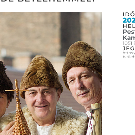
ID
202
HEL
Pes
Kam
1051 
JE
https:
betle