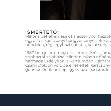
ISMERTETŐ:
Mikor a betlehemesek karácsonykor házról-
együttes karácsonyi hangversenyének ker
népdalok, régi egyházi énekek, karácsonyi v
1987-ben jelent meg ez a lemez. Azóta járn
színházról-színházra. Minden évben néhány 
harmada Erdélyben, a Partiumban, Kárpátal
Csángóföldön volt, de énekelték karácsony
generációnak ünnep, így ez az előadás is le
MENÜ