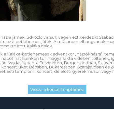
házra járnak, üdvözlő versük végén ezt kérdezik: Szaba
ete ez a betlehemes játék. A műsorban elhangzanak ma
ersekre írott Kaláka dalok.
ak a Kaláka-betlehemesek adventkor „házról-házra”, temp
napot határainkon túli magyarlakta vidéken töltenek, íg
ján, Vajdaságban, a Felvidéken, Burgenlandban, Szlovén
i koncertjüket Bécsben, Bukarestben, Szarajevóban és 
het esti templomi koncert, délelőtti gyerekműsor, vagy h
Vissza a koncertnaptárhoz