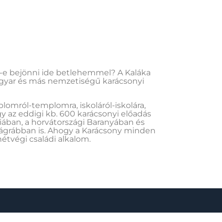
d-e bejönni ide betlehemmel? A Kaláka
gyar és más nemzetiségű karácsonyi
lomról-templomra, iskoláról-iskolára,
y az eddigi kb. 600 karácsonyi előadás
iában, a horvátországi Baranyában és
Zágrábban is. Ahogy a Karácsony minden
étvégi családi alkalom.