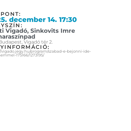
ŐPONT:
5. december 14. 17:30
YSZÍN:
ti Vigadó, Sinkovits Imre
araszínpad
Budapest, Vigadó tér 2.
GYINFORMÁCIÓ:
//vigado.jegy.hu/program/szabad-e-bejonni-ide-
hemmel-175166/1273195/