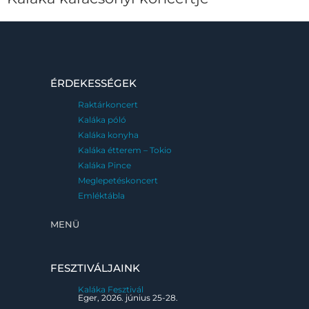
ÉRDEKESSÉGEK
Raktárkoncert
Kaláka póló
Kaláka konyha
Kaláka étterem – Tokio
Kaláka Pince
Meglepetéskoncert
Emléktábla
MENÜ
FESZTIVÁLJAINK
Kaláka Fesztivál
Eger, 2026. június 25-28.