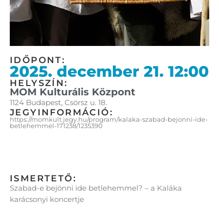
IDŐPONT:
2025. december 21. 12:00
HELYSZÍN:
MOM Kulturális Központ
1124 Budapest, Csörsz u. 18.
JEGYINFORMÁCIÓ:
https://momkult.jegy.hu/program/kalaka-szabad-bejonni-ide-
betlehemmel-171238/1235390
ISMERTETŐ:
Szabad-e bejönni ide betlehemmel? – a Kaláka
karácsonyi koncertje