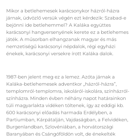
Mikor a betlehemesek karácsonykor házról-házra
járnak, üdvözlő versük végén ezt kérdezik: Szabad-e
bejönni ide betlehemmel? A Kaláka együttes
karácsonyi hangversenyének kerete ez a betlehemes
játék. A műsorban elhangzanak magyar és más
nemzetiségű karácsonyi népdalok, régi egyházi
énekek, karácsonyi versekre írott Kaláka dalok.
1987-ben jelent meg ez a lemez. Azóta járnak a
Kaláka-betlehemesek adventkor „házról-házra”,
templomról-templomra, iskoláról-iskolára, színházról-
színházra. Minden évben néhány napot határainkon
túli magyarlakta vidéken töltenek, így az eddigi kb.
600 karácsonyi előadás harmada Erdélyben, a
Partiumban, Kárpátalján, Vajdaságban, a Felvidéken,
Burgenlandban, Szlovéniában, a horvátországi
Baranyában és Csángóföldön volt, de énekelték