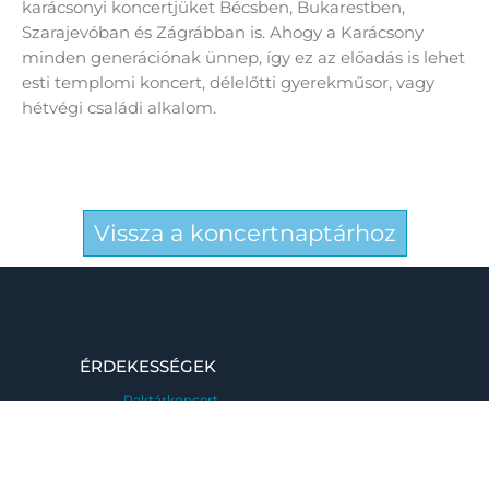
karácsonyi koncertjüket Bécsben, Bukarestben,
Szarajevóban és Zágrábban is. Ahogy a Karácsony
minden generációnak ünnep, így ez az előadás is lehet
esti templomi koncert, délelőtti gyerekműsor, vagy
hétvégi családi alkalom.
Vissza a koncertnaptárhoz
ÉRDEKESSÉGEK
Raktárkoncert
Kaláka póló
Kaláka konyha
Kaláka étterem – Tokio