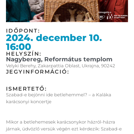
IDŐPONT:
2024. december 10.
16:00
HELYSZÍN:
Nagybereg, Református templom
Velyki Berehy, Zakarpattia Oblast, Ukrajna, 90242
JEGYINFORMÁCIÓ:
ISMERTETŐ:
Szabad-e bejönni ide betlehemmel? – a Kaláka
karácsonyi koncertje
Mikor a betlehemesek karácsonykor házról-házra
járnak, üdvözlő versük végén ezt kérdezik: Szabad-e