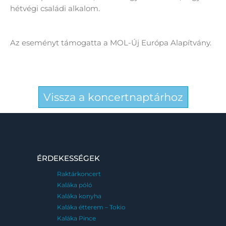
hétvégi családi alkalom.
Az eseményt támogatta a MOL-Új Európa Alapítvány.
Vissza a koncertnaptárhoz
ÉRDEKESSÉGEK
Raktárkoncert
Kaláka póló
Kaláka konyha
Kaláka étterem – Tokio
Kaláka Pince