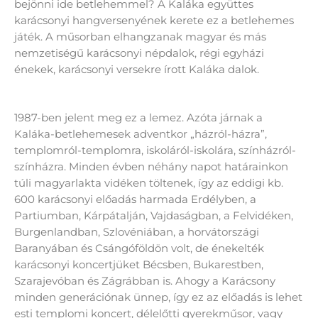
bejönni ide betlehemmel? A Kaláka együttes
karácsonyi hangversenyének kerete ez a betlehemes
játék. A műsorban elhangzanak magyar és más
nemzetiségű karácsonyi népdalok, régi egyházi
énekek, karácsonyi versekre írott Kaláka dalok.
1987-ben jelent meg ez a lemez. Azóta járnak a
Kaláka-betlehemesek adventkor „házról-házra”,
templomról-templomra, iskoláról-iskolára, színházról-
színházra. Minden évben néhány napot határainkon
túli magyarlakta vidéken töltenek, így az eddigi kb.
600 karácsonyi előadás harmada Erdélyben, a
Partiumban, Kárpátalján, Vajdaságban, a Felvidéken,
Burgenlandban, Szlovéniában, a horvátországi
Baranyában és Csángóföldön volt, de énekelték
karácsonyi koncertjüket Bécsben, Bukarestben,
Szarajevóban és Zágrábban is. Ahogy a Karácsony
minden generációnak ünnep, így ez az előadás is lehet
esti templomi koncert, délelőtti gyerekműsor, vagy