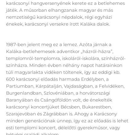
karácsonyi hangversenyének kerete ez a betlehemes
játék. A műsorban elhangzanak magyar és más
nemzetiségű karácsonyi népdalok, régi egyházi
énekek, karácsonyi versekre írott Kaláka dalok.
1987-ben jelent meg ez a lemez. Azóta járnak a
Kaláka-betlehemesek adventkor „házról-házra”,
templomról-templomra, iskoláról-iskolára, színházról-
színházra. Minden évben néhány napot határainkon
túli magyarlakta vidéken töltenek, így az eddigi kb.
600 karácsonyi előadás harmada Erdélyben, a
Partiumban, Kárpátalján, Vajdaságban, a Felvidéken,
Burgenlandban, Szlovéniában, a horvátországi
Baranyában és Csángóföldön volt, de énekelték
karácsonyi koncertjüket Bécsben, Bukarestben,
Szarajevóban és Zágrábban is. Ahogy a Karácsony
minden generációnak ünnep, így ez az előadás is lehet
esti templomi koncert, délelőtti gyerekműsor, vagy
hétvégi családi alkalom.