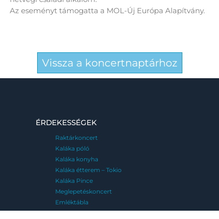
Az eseményt támogatta a MOL-Új Európa Alapítvány.
Vissza a koncertnaptárhoz
ÉRDEKESSÉGEK
Raktárkoncert
Kaláka póló
Kaláka konyha
Kaláka étterem – Tokio
Kaláka Pince
Meglepetéskoncert
Emléktábla