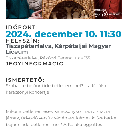
IDŐPONT:
2024. december 10. 11:30
HELYSZÍN:
Tiszapéterfalva, Kárpátaljai Magyar
Líceum
Tiszapéterfalva, Rákóczi Ferenc utca 135.
JEGYINFORMÁCIÓ:
ISMERTETŐ:
Szabad-e bejönni ide betlehemmel? – a Kaláka
karácsonyi koncertje
Mikor a betlehemesek karácsonykor házról-házra
járnak, üdvözlő versük végén ezt kérdezik: Szabad-e
bejönni ide betlehemmel? A Kaláka együttes