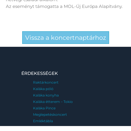
Az eseményt támogatta a MOL-Új Európa Alapítvány.
Vissza a koncertnaptárhoz
ÉRDEKESSÉGEK
Raktárkoncert
Kaláka póló
Kaláka konyha
Kaláka étterem – Tokio
Kaláka Pince
Meglepetéskoncert
Emléktábla