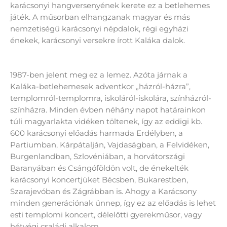
karácsonyi hangversenyének kerete ez a betlehemes
játék. A műsorban elhangzanak magyar és más
nemzetiségű karácsonyi népdalok, régi egyházi
énekek, karácsonyi versekre írott Kaláka dalok.
1987-ben jelent meg ez a lemez. Azóta járnak a
Kaláka-betlehemesek adventkor „házról-házra”,
templomról-templomra, iskoláról-iskolára, színházról-
színházra. Minden évben néhány napot határainkon
túli magyarlakta vidéken töltenek, így az eddigi kb.
600 karácsonyi előadás harmada Erdélyben, a
Partiumban, Kárpátalján, Vajdaságban, a Felvidéken,
Burgenlandban, Szlovéniában, a horvátországi
Baranyában és Csángóföldön volt, de énekelték
karácsonyi koncertjüket Bécsben, Bukarestben,
Szarajevóban és Zágrábban is. Ahogy a Karácsony
minden generációnak ünnep, így ez az előadás is lehet
esti templomi koncert, délelőtti gyerekműsor, vagy
hétvégi családi alkalom.