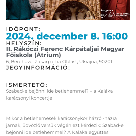
IDŐPONT:
2024. december 8. 16:00
HELYSZÍN:
II. Rákóczi Ferenc Kárpátaljai Magyar
Főiskola (Átrium)
6, Berehove, Zakarpattia Oblast, Ukrajna, 90201
JEGYINFORMÁCIÓ:
ISMERTETŐ:
Szabad-e bejönni ide betlehemmel? – a Kaláka
karácsonyi koncertje
Mikor a betlehemesek karácsonykor házról-házra
járnak, üdvözlő versük végén ezt kérdezik: Szabad-e
bejönni ide betlehemmel? A Kaláka együttes