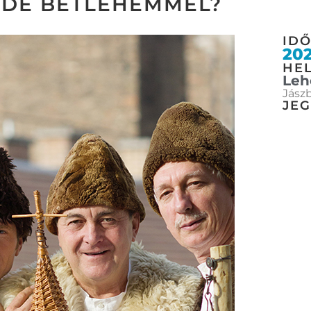
IDE BETLEHEMMEL?
ID
202
HEL
Leh
Jászb
JE