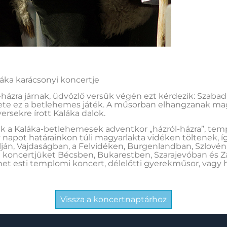
áka karácsonyi koncertje
házra járnak, üdvözlő versük végén ezt kérdezik: Szaba
ete ez a betlehemes játék. A műsorban elhangzanak ma
ersekre írott Kaláka dalok.
ak a Kaláka-betlehemesek adventkor „házról-házra”, temp
napot határainkon túli magyarlakta vidéken töltenek, íg
ján, Vajdaságban, a Felvidéken, Burgenlandban, Szlovén
i koncertjüket Bécsben, Bukarestben, Szarajevóban és 
het esti templomi koncert, délelőtti gyerekműsor, vagy h
Vissza a koncertnaptárhoz