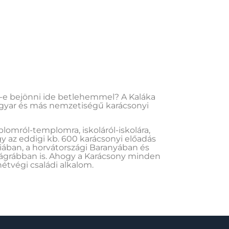
d-e bejönni ide betlehemmel? A Kaláka
gyar és más nemzetiségű karácsonyi
lomról-templomra, iskoláról-iskolára,
y az eddigi kb. 600 karácsonyi előadás
iában, a horvátországi Baranyában és
Zágrábban is. Ahogy a Karácsony minden
étvégi családi alkalom.