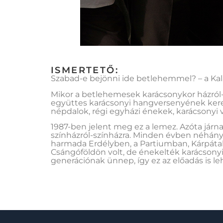
ISMERTETŐ:
Szabad-e bejönni ide betlehemmel? – a Kal
Mikor a betlehemesek karácsonykor házról-
együttes karácsonyi hangversenyének ker
népdalok, régi egyházi énekek, karácsonyi v
1987-ben jelent meg ez a lemez. Azóta járn
színházról-színházra. Minden évben néhány 
harmada Erdélyben, a Partiumban, Kárpátal
Csángóföldön volt, de énekelték karácsony
generációnak ünnep, így ez az előadás is le