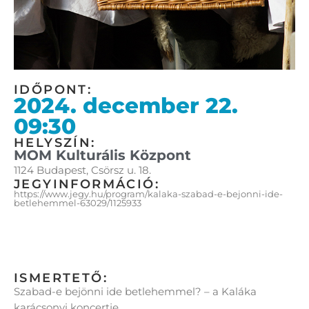
IDŐPONT:
2024. december 22.
09:30
HELYSZÍN:
MOM Kulturális Központ
1124 Budapest, Csörsz u. 18.
JEGYINFORMÁCIÓ:
https://www.jegy.hu/program/kalaka-szabad-e-bejonni-ide-
betlehemmel-63029/1125933
ISMERTETŐ:
Szabad-e bejönni ide betlehemmel? – a Kaláka
karácsonyi koncertje