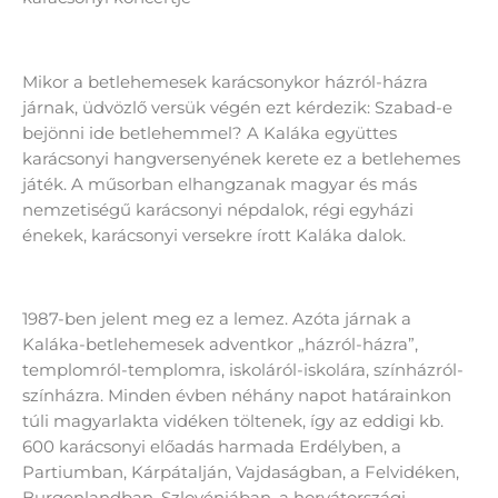
Mikor a betlehemesek karácsonykor házról-házra
járnak, üdvözlő versük végén ezt kérdezik: Szabad-e
bejönni ide betlehemmel? A Kaláka együttes
karácsonyi hangversenyének kerete ez a betlehemes
játék. A műsorban elhangzanak magyar és más
nemzetiségű karácsonyi népdalok, régi egyházi
énekek, karácsonyi versekre írott Kaláka dalok.
1987-ben jelent meg ez a lemez. Azóta járnak a
Kaláka-betlehemesek adventkor „házról-házra”,
templomról-templomra, iskoláról-iskolára, színházról-
színházra. Minden évben néhány napot határainkon
túli magyarlakta vidéken töltenek, így az eddigi kb.
600 karácsonyi előadás harmada Erdélyben, a
Partiumban, Kárpátalján, Vajdaságban, a Felvidéken,
Burgenlandban, Szlovéniában, a horvátországi