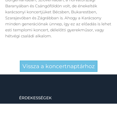
Baranyában és Csángóföldön volt, de énekelték
karácsonyi koncertjüket Bécsben, Bukarestben,
Szarajevóban és Zágrábban is. Ahogy a Karácsony
minden generációnak ünnep, így ez az előadás is lehet
esti templomi koncert, délelőtti gyerekműsor, vagy
hétvégi családi alkalom.
Vissza a koncertnaptárhoz
ÉRDEKESSÉGEK
Raktárkoncert
Kaláka póló