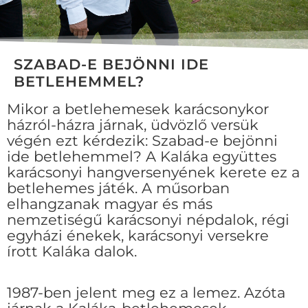
SZABAD-E BEJÖNNI IDE
BETLEHEMMEL?
Mikor a betlehemesek karácsonykor
házról-házra járnak, üdvözlő versük
végén ezt kérdezik: Szabad-e bejönni
ide betlehemmel? A Kaláka együttes
karácsonyi hangversenyének kerete ez a
betlehemes játék. A műsorban
elhangzanak magyar és más
nemzetiségű karácsonyi népdalok, régi
egyházi énekek, karácsonyi versekre
írott Kaláka dalok.
1987-ben jelent meg ez a lemez. Azóta