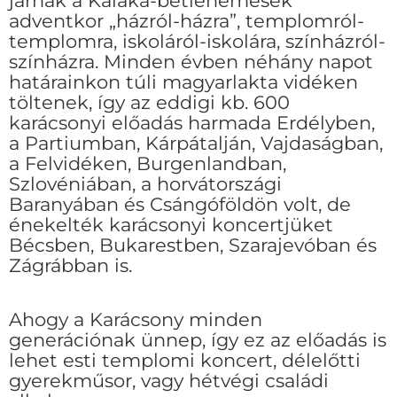
járnak a Kaláka-betlehemesek
adventkor „házról-házra”, templomról-
templomra, iskoláról-iskolára, színházról-
színházra. Minden évben néhány napot
határainkon túli magyarlakta vidéken
töltenek, így az eddigi kb. 600
karácsonyi előadás harmada Erdélyben,
a Partiumban, Kárpátalján, Vajdaságban,
a Felvidéken, Burgenlandban,
Szlovéniában, a horvátországi
Baranyában és Csángóföldön volt, de
énekelték karácsonyi koncertjüket
Bécsben, Bukarestben, Szarajevóban és
Zágrábban is.
Ahogy a Karácsony minden
generációnak ünnep, így ez az előadás is
lehet esti templomi koncert, délelőtti
gyerekműsor, vagy hétvégi családi