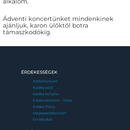
alkalom.
Ádventi koncertünket mindenkinek
ajánljuk, karon ülőktől botra
támaszkodókig.
ÉRDEKESSÉGEK
Raktárkoncert
Kaláka póló
Kaláka konyha
Kaláka étterem – Tokio
Kaláka Pince
Meglepetéskoncert
Emléktábla