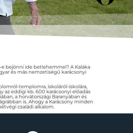
d-e bejönni ide betlehemmel? A Kaláka
gyar és más nemzetiségű karácsonyi
lomról-templomra, iskoláról-iskolára,
y az eddigi kb. 600 karácsonyi előadás
iában, a horvátországi Baranyában és
Zágrábban is. Ahogy a Karácsony minden
étvégi családi alkalom.