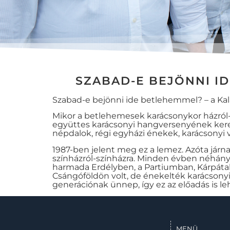
SZABAD-E BEJÖNNI I
Szabad-e bejönni ide betlehemmel? – a Kal
Mikor a betlehemesek karácsonykor házról-
együttes karácsonyi hangversenyének ker
népdalok, régi egyházi énekek, karácsonyi v
1987-ben jelent meg ez a lemez. Azóta járn
színházról-színházra. Minden évben néhány 
harmada Erdélyben, a Partiumban, Kárpátal
Csángóföldön volt, de énekelték karácsony
generációnak ünnep, így ez az előadás is le
MENÜ