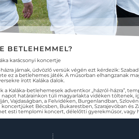
DE BETLEHEMMEL?
áka karácsonyi koncertje
házra járnak, üdvözlő versük végén ezt kérdezik: Szaba
ete ez a betlehemes játék. A műsorban elhangzanak ma
ersekre írott Kaláka dalok.
ak a Kaláka-betlehemesek adventkor „házról-házra”, temp
napot határainkon túli magyarlakta vidéken töltenek, íg
ján, Vajdaságban, a Felvidéken, Burgenlandban, Szlovén
i koncertjüket Bécsben, Bukarestben, Szarajevóban és 
het esti templomi koncert, délelőtti gyerekműsor, vagy h