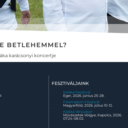
DE BETLEHEMMEL?
áka karácsonyi koncertje
FESZTIVÁLJAINK
Kaláka Fesztivál
s
Eger, 2026. június 25-28.
Fatemplom Fesztivál
Magyarföld, 2026. július 10-12.
Kaláka Versudvar
Művészetek Völgye, Kapolcs, 2026.
07.24-08.02.