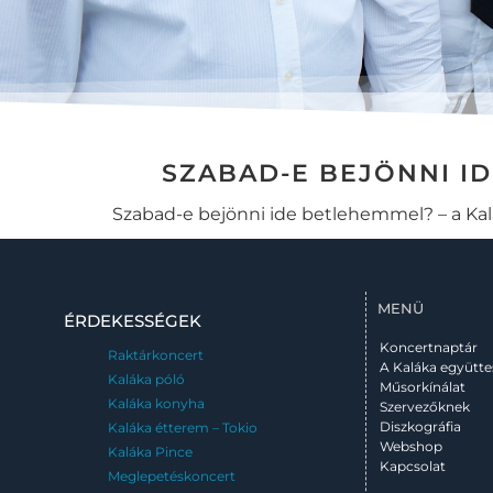
SZABAD-E BEJÖNNI I
Szabad-e bejönni ide betlehemmel? – a Kal
MENÜ
ÉRDEKESSÉGEK
Koncertnaptár
Raktárkoncert
A Kaláka együtte
Kaláka póló
Műsorkínálat
Kaláka konyha
Szervezőknek
Diszkográfia
Kaláka étterem – Tokio
Webshop
Kaláka Pince
Kapcsolat
Meglepetéskoncert