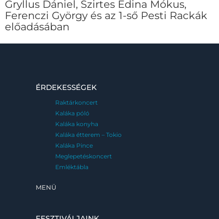
Gryllus Dániel, Szirtes Edina Mókus,
Ferenczi György és az 1-ső Pesti Rackák
előadásában
ÉRDEKESSÉGEK
Raktárkoncert
Kaláka póló
Kaláka konyha
Kaláka étterem – Tokio
Kaláka Pince
Meglepetéskoncert
Emléktábla
MENÜ
FESZTIVÁLJAINK