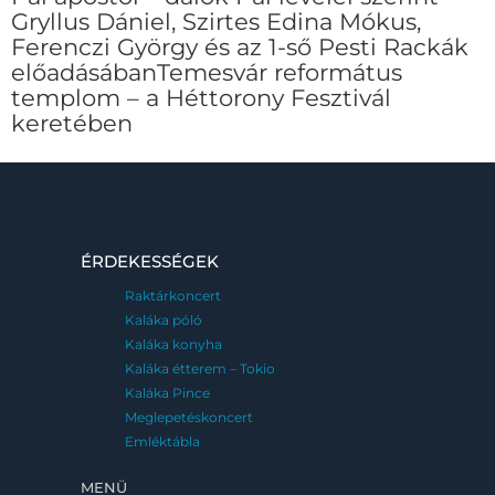
Gryllus Dániel, Szirtes Edina Mókus,
Ferenczi György és az 1-ső Pesti Rackák
előadásábanTemesvár református
templom – a Héttorony Fesztivál
keretében
ÉRDEKESSÉGEK
Raktárkoncert
Kaláka póló
Kaláka konyha
Kaláka étterem – Tokio
Kaláka Pince
Meglepetéskoncert
Emléktábla
MENÜ