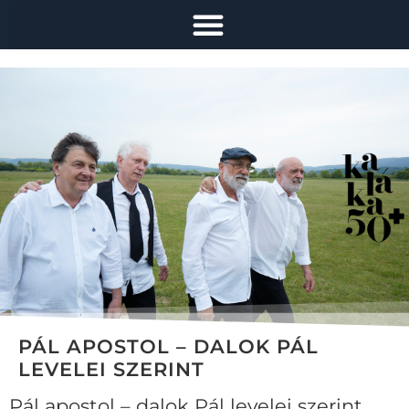
PÁL APOSTOL – DALOK PÁL
LEVELEI SZERINT
Pál apostol – dalok Pál levelei szerint