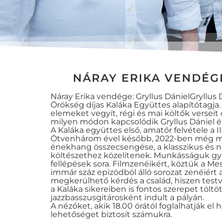
NÁRAY ERIKA VENDÉGE
Náray Erika vendége: Gryllus DánielGryllus
Örökség díjas Kaláka Együttes alapítótagja
elemeket vegyít, régi és mai költők versei
milyen módon kapcsolódik Gryllus Dániel él
A Kaláka együttes első, amatőr felvétele a II
Ötvenhárom ével később, 2022-ben még mind
énekhang összecsengése, a klasszikus és né
költészethez közelítenek. Munkásságuk gyüm
fellépések sora. Filmzenéikért, köztük a M
immár száz epizódból álló sorozat zenéiért
megkerülhető kérdés a család, hiszen testvé
a Kaláka sikereiben is fontos szerepet töltö
jazzbasszusgitárosként indult a pályán.
A nézőket, akik 18.00 órától foglalhatják el
lehetőséget biztosít számukra.