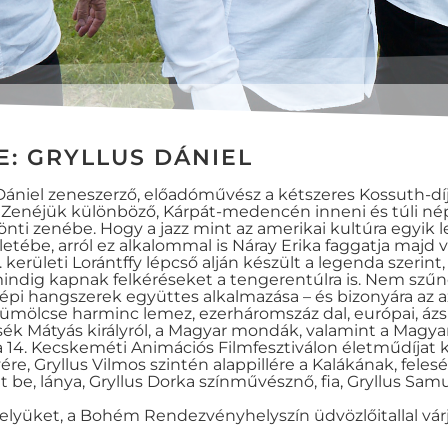
: GRYLLUS DÁNIEL
 Dániel zeneszerző, előadóművész a kétszeres Kossuth-díj
. Zenéjük különböző, Kárpát-medencén inneni és túli nép
t önti zenébe. Hogy a jazz mint az amerikai kultúra egy
etébe, arról ez alkalommal is Náray Erika faggatja majd
. kerületi Lorántffy lépcső alján készült a legenda szerint
ig kapnak felkéréseket a tengerentúlra is. Nem szűnő s
pi hangszerek együttes alkalmazása – és bizonyára az az
ölcse harminc lemez, ezerháromszáz dal, európai, ázsiai,
esék Mátyás királyról, a Magyar mondák, valamint a Mag
 a 14. Kecskeméti Animációs Filmfesztiválon életműdíjat
re, Gryllus Vilmos szintén alappillére a Kalákának, feles
tt be, lánya, Gryllus Dorka színművésznő, fia, Gryllus Sam
 helyüket, a Bohém Rendezvényhelyszín üdvözlőitallal várj