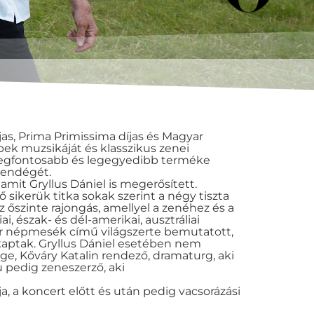
as, Prima Primissima díjas és Magyar
ek muzsikáját és klasszikus zenei
ik legfontosabb és legegyedibb terméke
 vendégét.
, amit Gryllus Dániel is megerősített.
ikerük titka sokak szerint a négy tiszta
 őszinte rajongás, amellyel a zenéhez és a
 észak- és dél-amerikai, ausztráliai
yar népmesék című világszerte bemutatott,
 kaptak. Gryllus Dániel esetében nem
ége, Kőváry Katalin rendező, dramaturg, aki
u pedig zeneszerző, aki
a, a koncert előtt és után pedig vacsorázási