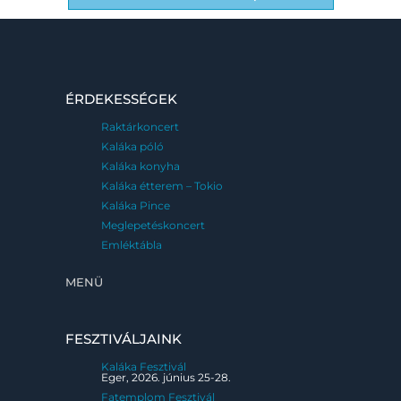
ÉRDEKESSÉGEK
Raktárkoncert
Kaláka póló
Kaláka konyha
Kaláka étterem – Tokio
Kaláka Pince
Meglepetéskoncert
Emléktábla
MENÜ
FESZTIVÁLJAINK
Kaláka Fesztivál
Eger, 2026. június 25-28.
Fatemplom Fesztivál