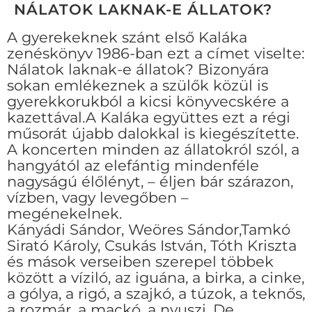
NÁLATOK LAKNAK-E ÁLLATOK?
A gyerekeknek szánt első Kaláka
zenéskönyv 1986-ban ezt a címet viselte:
Nálatok laknak-e állatok? Bizonyára
sokan emlékeznek a szülők közül is
gyerekkorukból a kicsi könyvecskére a
kazettával.A Kaláka együttes ezt a régi
műsorát újabb dalokkal is kiegészítette.
A koncerten minden az állatokról szól, a
hangyától az elefántig mindenféle
nagyságú élőlényt, – éljen bár szárazon,
vízben, vagy levegőben –
megénekelnek.
Kányádi Sándor, Weöres Sándor,Tamkó
Sirató Károly, Csukás István, Tóth Kriszta
és mások verseiben szerepel többek
között a víziló, az iguána, a birka, a cinke,
a gólya, a rigó, a szajkó, a túzok, a teknős,
a rozmár, a mackó, a nyuszi. De