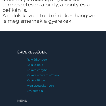
természetesen a pinty, a ponty és a
pelikán is.
A dalok között több érdekes hangszert
is megismernek a gyerekek.
ÉRDEKESSÉGEK
Raktárkoncert
Kaláka póló
Kaláka konyha
Kaláka étterem – Tokio
Kaláka Pince
Meglepetéskoncert
Emléktábla
MENÜ