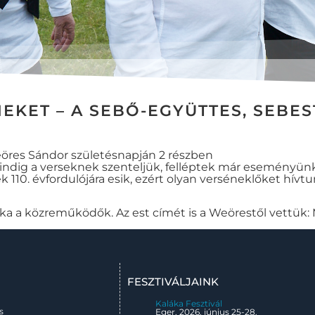
KET – A SEBŐ-EGYÜTTES, SEBES
res Sándor születésnapján 2 részben
 mindig a verseknek szenteljük, felléptek már eseményünk
110. évfordulójára esik, ezért olyan verséneklőket hív
áka a közreműködők. Az est címét is a Weörestől vettü
FESZTIVÁLJAINK
Kaláka Fesztivál
s
Eger, 2026. június 25-28.