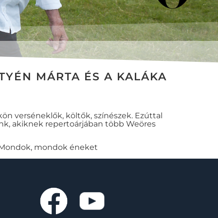
TYÉN MÁRTA ÉS A KALÁKA
ön verséneklők, költők, színészek. Ezúttal
tunk, akiknek repertoárjában több Weöres
k: Mondok, mondok éneket