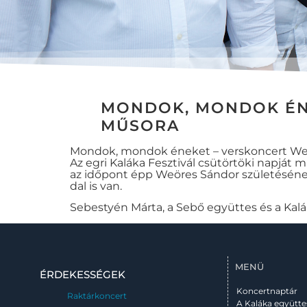
MONDOK, MONDOK ÉNE
MŰSORA
Mondok, mondok éneket – verskoncert Weö
Az egri Kaláka Fesztivál csütörtöki napját
az időpont épp Weöres Sándor születésének 
dal is van.
Sebestyén Márta, a Sebő együttes és a Kal
MENÜ
ÉRDEKESSÉGEK
Koncertnaptár
Raktárkoncert
A Kaláka együtte