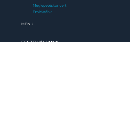
Meglepetéskoncert
Emléktábla
MENÜ
FESZTIVÁLJAINK
Kaláka Fesztivál
Eger, 2026. június 25-28.
Fatemplom Fesztivál
Magyarföld, 2026. július 10-12.
Kaláka Versudvar
Művészetek Völgye, Kapolcs, 2026. 07.24-
08.02.