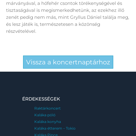
márványával, a hófehér csontok törékenységével és
tisztaságával is megismerkedhetünk, az ezekhez illő
zenét pedig nem más, mint Gryllus Dániel találja meg,
és lesz játék is, természetesen a közönség
részvételével.
Vissza a koncertnaptárhoz
ÉRDEKESSÉGEK
Raktárkoncert
Kaláka póló
Kaláka konyha
Kaláka étterem – Tokio
Kaláka Pince