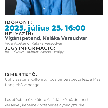
IDŐPONT:
2025. július 25. 16:00
HELYSZÍN:
Vigántpetend, Kaláka Versudvar
Vigántpetend, Kaláka Versudvar
JEGYINFORMÁCIÓ:
https://www.tixa.hu/muveszetekvolgye
ISMERTETŐ:
Ughy Szabina költő, író, irodalomterapeuta lesz a Más
Hang első vendége.
Legutóbbi prózakötete Az átlátszó nő, de most
verseivel, képeinek hófehér és gyöngyszürke