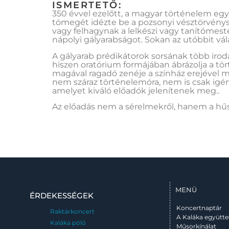
ISMERTETŐ:
350 évvel ezelőtt, a magyar történelem egy
tömegét idézte be a pozsonyi vésztörvényszé
vagy felhagynak a lelkészi vagy tanítómester
nápolyi gályarabságot. Sokan az utóbbit vál
A gályarab prédikátorok sorsának több irod
hiszen oratórium formájában ábrázolja a tört
magával ragadó zenéje a színház erejével 
nem száraz történelemóra, nem is csak ig
amelyet kiváló előadók jelenítenek meg..
Az előadás nem a sérelmekről, hanem a hűs
MENÜ
ÉRDEKESSÉGEK
Koncertnaptár
Raktárkoncert
A Kaláka együtte
Kaláka póló
Műsorkínálat