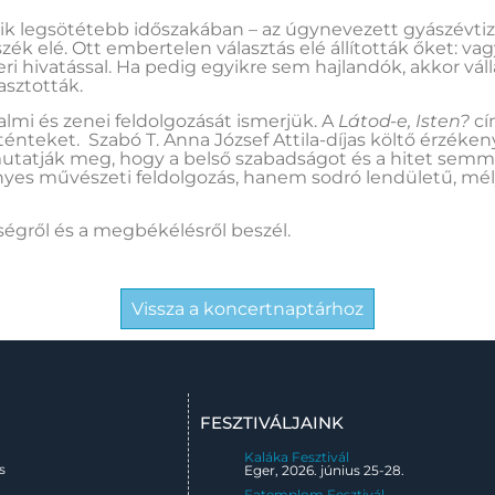
ik legsötétebb időszakában – az úgynevezett gyászévtize
k elé. Ott embertelen választás elé állították őket: va
i hivatással. Ha pedig egyikre sem hajlandók, akkor válla
asztották.
almi és zenei feldolgozását ismerjük. A
Látod-e, Isten?
cí
énteket. Szabó T. Anna József Attila-díjas költő érzékeny
mutatják meg, hogy a belső szabadságot és a hitet semm
ényes művészeti feldolgozás, hanem sodró lendületű, m
égről és a megbékélésről beszél.
Vissza a koncertnaptárhoz
FESZTIVÁLJAINK
Kaláka Fesztivál
s
Eger, 2026. június 25-28.
Fatemplom Fesztivál