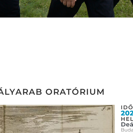
 GÁLYARAB ORATÓRIUM
ID
202
HEL
Deá
Budap