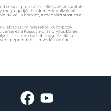
d során – protestáns lelkészek és tanítók
gy megtagadják hitüket és katolizálnak,
lniuk kell a börtönt, a megaláztatást és a
mű előadást mindezektől különbözik,
 versei és a Kossuth-díjas Gryllus Dániel
ilyen lánc nem törheti meg. Az előadás
élyen megrendítő szenvedéstörténet,