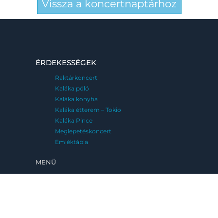
Vissza a koncertnaptárhoz
ÉRDEKESSÉGEK
Raktárkoncert
Kaláka póló
Kaláka konyha
Kaláka étterem – Tokio
Kaláka Pince
Meglepetéskoncert
Emléktábla
MENÜ
FESZTIVÁLJAINK
Kaláka Fesztivál
Eger, 2026. június 25-28.