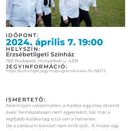
IDŐPONT:
2024. április 7. 19:00
HELYSZÍN:
Erzsébetligeti Színház
1165 Budapest, Hunyadvár u. 43/B
JEGYINFORMÁCIÓ:
https://kulturliget.jegy.hu/program/kalaka-55-158273
ISMERTETŐ:
Akármilyen valószínűtlen, a Kaláka együttes ötvenöt
éves! Természetesen nem egyenként, bár már a
legifjabb Kaláka tag is túl van a hetvenen.
De a jubileumi koncert nem erről szól… A műsor egy