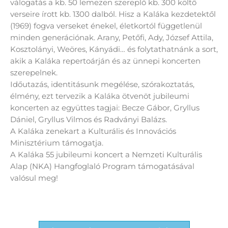
válogatás a kb. 50 lemezen szereplő kb. 300 költő
verseire írott kb. 1300 dalból. Hisz a Kaláka kezdetektől
(1969) fogva verseket énekel, életkortól függetlenül
minden generációnak. Arany, Petőfi, Ady, József Attila,
Kosztolányi, Weöres, Kányádi… és folytathatnánk a sort,
akik a Kaláka repertoárján és az ünnepi koncerten
szerepelnek.
Időutazás, identitásunk megélése, szórakoztatás,
élmény, ezt tervezik a Kaláka ötvenöt jubileumi
koncerten az együttes tagjai: Becze Gábor, Gryllus
Dániel, Gryllus Vilmos és Radványi Balázs.
A Kaláka zenekart a Kulturális és Innovációs
Minisztérium támogatja.
A Kaláka 55 jubileumi koncert a Nemzeti Kulturális
Alap (NKA) Hangfoglaló Program támogatásával
valósul meg!